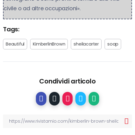
civile o ad altre occupazioni».
Tags:
Beautiful
KimberlinBrown
sheilacarter
soap
Condividi articolo