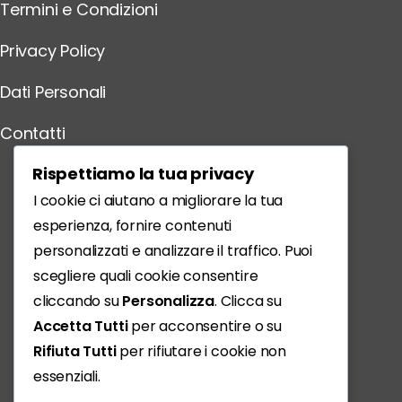
Termini e Condizioni
Privacy Policy
Dati Personali
Contatti
Scarica l'App
Rispettiamo la tua privacy
I cookie ci aiutano a migliorare la tua
esperienza, fornire contenuti
personalizzati e analizzare il traffico. Puoi
scegliere quali cookie consentire
cliccando su
Personalizza
. Clicca su
Accetta Tutti
per acconsentire o su
Rifiuta Tutti
per rifiutare i cookie non
essenziali.