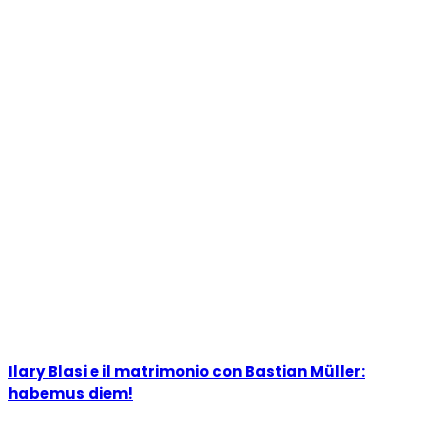
Ilary Blasi e il matrimonio con Bastian Müller:
habemus diem!