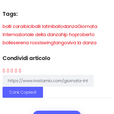
Tags:
balli caraibici
balli latini
ballo
danza
Giornata
internazionale della danza
hip hop
roberto
bolle
serena rossi
swing
tango
viva la danza
Condividi articolo
Link Copied!