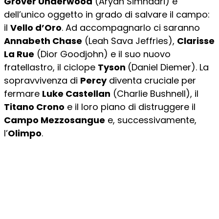
Grover Underwood
(Aryan Simhadri) e
dell’unico oggetto in grado di salvare il campo:
il
Vello d’Oro
. Ad accompagnarlo ci saranno
Annabeth Chase
(Leah Sava Jeffries),
Clarisse
La Rue
(Dior Goodjohn) e il suo nuovo
fratellastro, il ciclope
Tyson
(Daniel Diemer). La
sopravvivenza di
Percy
diventa cruciale per
fermare
Luke Castellan
(Charlie Bushnell), il
Titano Crono
e il loro piano di distruggere il
Campo Mezzosangue
e, successivamente,
l’
Olimpo
.