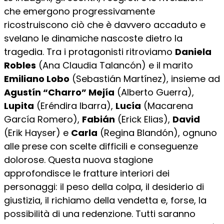
che emergono progressivamente
ricostruiscono ciò che è davvero accaduto e
svelano le dinamiche nascoste dietro la
tragedia. Tra i protagonisti ritroviamo
Daniela
Robles
(Ana Claudia Talancón) e il marito
Emiliano Lobo
(Sebastián Martínez), insieme ad
Agustín “Charro” Mejía
(Alberto Guerra),
Lupita
(Eréndira Ibarra),
Lucía
(Macarena
García Romero),
Fabián
(Erick Elias),
David
(Erik Hayser) e
Carla
(Regina Blandón), ognuno
alle prese con scelte difficili e conseguenze
dolorose. Questa nuova stagione
approfondisce le fratture interiori dei
personaggi: il peso della colpa, il desiderio di
giustizia, il richiamo della vendetta e, forse, la
possibilità di una redenzione. Tutti saranno