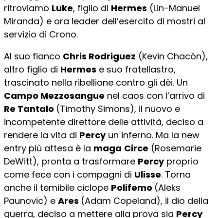
ritroviamo
Luke
, figlio di
Hermes
(Lin-Manuel
Miranda) e ora leader dell’esercito di mostri al
servizio di Crono.
Al suo fianco
Chris Rodriguez
(Kevin Chacón),
altro figlio di
Hermes
e suo fratellastro,
trascinato nella ribellione contro gli dèi. Un
Campo Mezzosangue
nel caos con l’arrivo di
Re Tantalo
(Timothy Simons), il nuovo e
incompetente direttore delle attività, deciso a
rendere la vita di
Percy
un inferno. Ma la new
entry più attesa è la
maga
Circe
(Rosemarie
DeWitt), pronta a trasformare
Percy
proprio
come fece con i compagni di
Ulisse
. Torna
anche il temibile ciclope
Polifemo
(Aleks
Paunovic) e
Ares
(Adam Copeland), il dio della
guerra, deciso a mettere alla prova sia
Percy