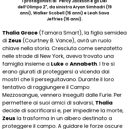
I protagonisti di "Percy Jackson e gli Dei
dell’Olimpo 2", da sinistra Aryan Simhadri (19
anni), Walker Scobell (16 anni) e Leah Sava
Jeffries (16 anni).
Thalia Grace
(Tamara Smart), la figlia semidea
di
Zeus
(Courtney B. Vance), avrà un ruolo
chiave nella storia. Cresciuta come senzatetto
nelle strade di New York, aveva trovato una
famiglia insieme a
Luke
e
Annabeth
. I tre si
erano giurati di proteggersi a vicenda dai
mostri che li perseguitavano. Durante il loro
tentativo di raggiungere il Campo
Mezzosangue, vennero inseguiti dalle Furie. Per
permettere ai suoi amici di salvarsi,
Thalia
decide di sacrificarsi e, per impedirne la morte,
Zeus
la trasforma in un albero destinato a
proteggere il campo. A guidare le forze oscure