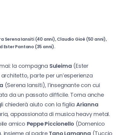
ra Serena Iansiti (40 anni), Claudio Gioè (50 anni),
 Ester Pantano (35 anni).
e mai: la compagna
Suleima
(Ester
 architetto, parte per un’esperienza
la
(Serena Iansiti), l’insegnante con cui
a da un passato difficile. Torna anche
i chiederà aiuto con la figlia
Arianna
aria, appassionata di musica heavy metal.
bile amico
Peppe Piccionello
(Domenico
a, insieme al padre
Tano Lamanna
(Tuccio