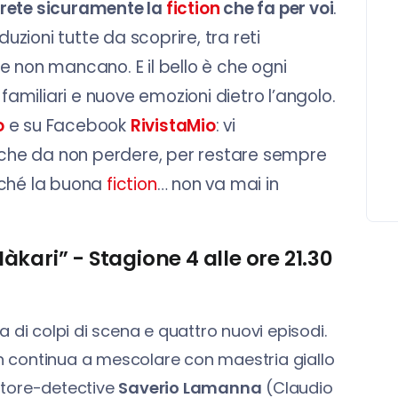
rete sicuramente la
fiction
che fa per voi
.
duzioni tutte da scoprire, tra reti
e non mancano. E il bello è che ogni
 familiari e nuove emozioni dietro l’angolo.
o
e su Facebook
RivistaMio
: vi
che da non perdere, per restare sempre
erché la buona
fiction
… non va mai in
kari” - Stagione 4 alle ore 21.30
 di colpi di scena e quattro nuovi episodi.
ion continua a mescolare con maestria giallo
ttore-detective
Saverio Lamanna
(Claudio