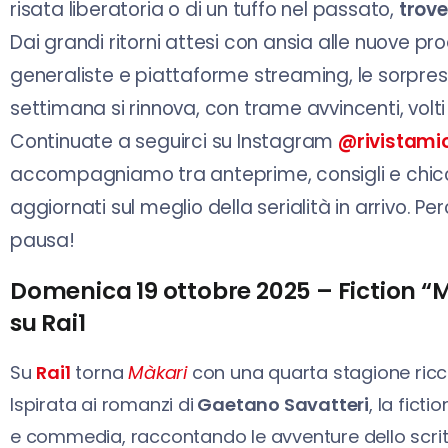
risata liberatoria o di un tuffo nel passato,
trove
Dai grandi ritorni attesi con ansia alle nuove pro
generaliste e piattaforme streaming, le sorpres
settimana si rinnova, con trame avvincenti, volti
Continuate a seguirci su Instagram
@rivistami
accompagniamo tra anteprime, consigli e chic
aggiornati sul meglio della serialità in arrivo. P
pausa!
Domenica 19 ottobre 2025 – Fiction “Mà
su Rai1
Su
Rai1
torna
Màkari
con una quarta stagione ricca
Ispirata ai romanzi di
Gaetano Savatteri
, la fict
e commedia, raccontando le avventure dello scri