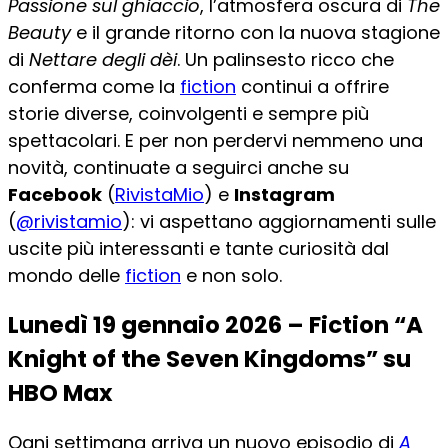
Passione sul ghiaccio
, l’atmosfera oscura di
The
Beauty
e il grande ritorno con la nuova stagione
di
Nettare degli dèi
. Un palinsesto ricco che
conferma come la
fiction
continui a offrire
storie diverse, coinvolgenti e sempre più
spettacolari. E per non perdervi nemmeno una
novità, continuate a seguirci anche su
Facebook
(
RivistaMio
) e
Instagram
(
@rivistamio
): vi aspettano aggiornamenti sulle
uscite più interessanti e tante curiosità dal
mondo delle
fiction
e non solo.
Lunedì 19 gennaio 2026 – Fiction “A
Knight of the Seven Kingdoms” su
HBO Max
Ogni settimana arriva un nuovo episodio di
A