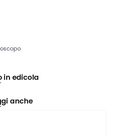
roscopo
 in edicola
ggi anche