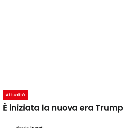
Attualità
È iniziata la nuova era Trump
Alessio Sperati