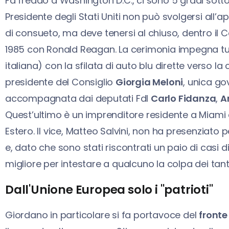
Fa freddo a Washington D.C., ci sono 5 gradi sott
Presidente degli Stati Uniti non può svolgersi all’
di consueto, ma deve tenersi al chiuso, dentro il
1985 con Ronald Reagan. La cerimonia impegna tutta
italiana) con la sfilata di auto blu dirette verso la
presidente del Consiglio
Giorgia Meloni
, unica g
accompagnata dai deputati FdI
Carlo Fidanza
,
A
Quest’ultimo è un imprenditore residente a Miami 
Estero. Il vice, Matteo Salvini, non ha presenziato
e, dato che sono stati riscontrati un paio di casi 
migliore per intestare a qualcuno la colpa dei tanti
Dall'Unione Europea solo i "patrioti"
Giordano in particolare si fa portavoce del
fronte