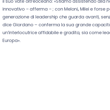
il suo vate oltreoceano: «Stiamo assistendo alla
innovativo – afferma – ; con Meloni
,
Milei e forse
generazione di leadership che guarda avanti, senza
dice Giordano
–
conferma la sua grande capacità
un’interlocutrice affidabile e gradita, sia come le
Europa».