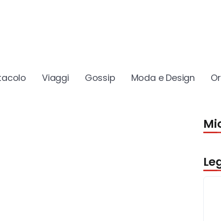
tacolo
Viaggi
Gossip
Moda e Design
O
Mio
Le