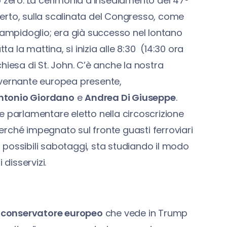
o zero. La cerimonia d’insediamento del 47°
aperto, sulla scalinata del Congresso, come
 Campidoglio; era già successo nel lontano
 la mattina, si inizia alle 8:30 (14:30 ora
 chiesa di St. John. C’è anche la nostra
overnante europea presente,
ntonio Giordano
e
Andrea Di Giuseppe
.
e parlamentare eletto nella circoscrizione
 perché impegnato sul fronte guasti ferroviari
di possibili sabotaggi, sta studiando il modo
 disservizi.
 conservatore europeo
che vede in Trump