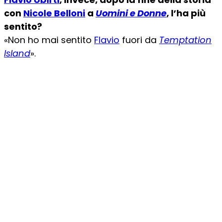
con
Nicole Belloni
a
Uomini e Donne
, l’ha più
sentito?
«Non ho mai sentito
Flavio
fuori da
Temptation
Island
».