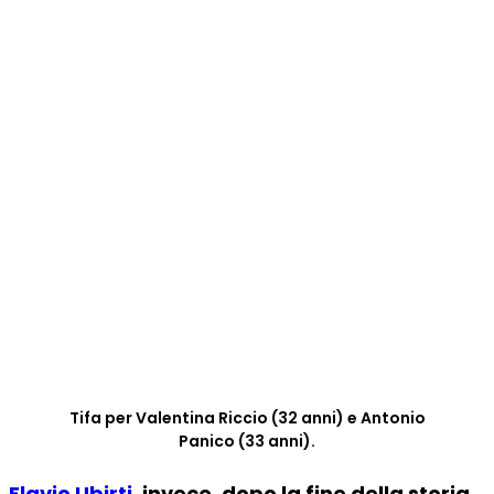
Tifa per Valentina Riccio (32 anni) e Antonio
Panico (33 anni).
Flavio Ubirti
, invece, dopo la fine della storia