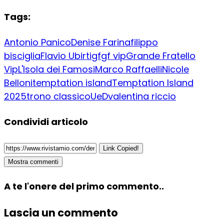
Tags:
Antonio Panico
Denise Farina
filippo
bisciglia
Flavio Ubirti
gf
gf vip
Grande Fratello
Vip
L'Isola dei Famosi
Marco Raffaelli
Nicole
Belloni
temptation island
Temptation Island
2025
trono classico
UeD
valentina riccio
Condividi articolo
Link Copied!
Mostra commenti
A te l'onere del primo commento..
Lascia un commento