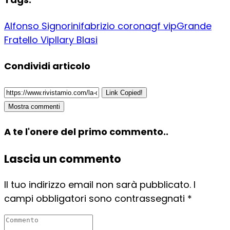
Alfonso Signorini
fabrizio corona
gf vip
Grande
Fratello Vip
Ilary Blasi
Condividi articolo
Link Copied!
Mostra commenti
A te l'onere del primo commento..
Lascia un commento
Il tuo indirizzo email non sarà pubblicato.
I
campi obbligatori sono contrassegnati
*