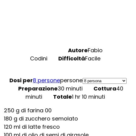
Autore
Fabio
Codini
Difficoltà
Facile
Dosi per
8 persone
persone
Preparazione
30 minuti
Cottura
40
minuti
Totale
1 hr 10 minuti
250
g
di farina 00
180
g
di zucchero semolato
120
ml
di latte fresco
100
ml
di olio di semi di girasole