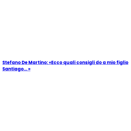
Stefano De Martino: «Ecco quali consigli do a mio figlio
Santiago… »