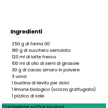
Ingredienti
250
g
di farina 00
180
g
di zucchero semolato
120
ml
di latte fresco
100
ml
di olio di semi di girasole
30
g
di cacao amaro in polvere
3
uova
1
bustina di lievito per dolci
1
limone biologico (scorza grattugiata)
1
pizzico di sale
Ciambellone soffice bicolore