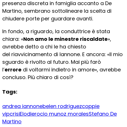
presenza discreta in famiglia accanto a De
Martino, sembrano sottolineare la scelta di
chiudere porte per guardare avanti.
In fondo, a riguardo, la conduttrice è stata
chiara: «
Non amo le minestre riscaldate
»,
avrebbe detto a chi le ha chiesto
del riavvicinamento di Iannone. E ancora: «Il mio
sguardo è rivolto al futuro. Mai più farò
l’
errore
di voltarmi indietro in amore», avrebbe
concluso. Più chiaro di così?
Tags:
andrea iannone
belen rodriguez
coppie
vip
crisi
Elodie
rocio munoz morales
Stefano De
Martino