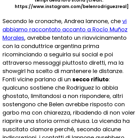
tempi della loro storia [credit:
https://www.instagram.com/belenrodriguezreal]
Secondo le cronache, Andrea Iannone, che
vi
abbiamo raccontato accanto a Rocío Muñoz
Morales
, avrebbe tentato un riavvicinamento
con la conduttrice argentina prima
ricominciando a seguirla sui social e poi
attraverso messaggi piuttosto diretti, ma la
showgirl ha scelto di mantenere le distanze.
Fonti vicine parlano di un
secco rifiuto
:
qualcuno sostiene che Rodriguez lo abbia
ghostato, limitandosi a non rispondere, altri
sostengono che Belen avrebbe risposto con
garbo ma con chiarezza, ribadendo di non voler
riaprire una storia ormai chiusa. La vicenda ha
suscitato clamore perché, secondo alcune
indiscrezioni, i contatti di Iannone avrebbero