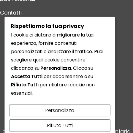
Contatti
Scarica l'App
Rispettiamo la tua privacy
I cookie ci aiutano a migliorare la tua
esperienza, fornire contenuti
personalizzati e analizzare il traffico. Puoi
scegliere quali cookie consentire
cliccando su
Personalizza
. Clicca su
Accetta Tutti
per acconsentire o su
Rifiuta Tutti
per rifiutare i cookie non
essenziali.
Personalizza
Vivere, condividere, scoprire:
Rifiuta Tutti
ogni storia conta e noi siamo qui per raccontarla