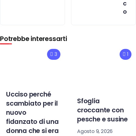
c
o
Potrebbe interessarti
3
1
Ucciso perché
Sfoglia
scambiato per il
croccante con
nuovo
pesche e susine
fidanzato di una
donna che si era
Agosto 9, 2026