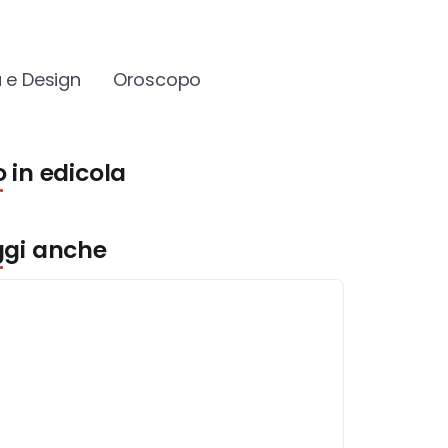
 e Design
Oroscopo
 in edicola
ggi anche