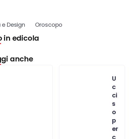
 e Design
Oroscopo
 in edicola
ggi anche
U
c
ci
s
o
p
er
c