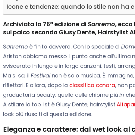
Icone e tendenze: quando lo stile non ha e
Archiviata la 76ª edizione di
Sanremo
, ecco 
sul palco secondo Giusy Dente, Hairstylist A
S
anremo
è finito davvero. Con lo speciale di
Dome
Ariston abbiamo messo il punto anche all’ultima n
sviscerato in lungo e in largo canzoni, testi, arran
Ma si sa, il
Festival
non è solo musica. È immagine, è
riflettori. E allora, dopo la
classifica canora
, non p
graduatoria beauty: quella delle chiome più
in
che 
A stilare la top list è Giusy Dente, hairstylist
Alfapa
look più riusciti di questa edizione.
Eleganza e carattere: dal wet look al