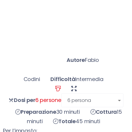
Autore
Fabio
Codini
Difficoltà
Intermedia
persone
Dosi per
6 persone
Preparazione
30 minuti
Cottura
15
minuti
Totale
45 minuti
Per l’impasto: