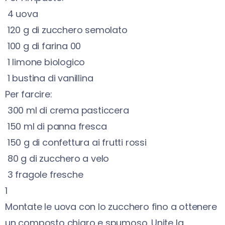
4
uova
120
g
di zucchero semolato
100
g
di farina 00
1
limone biologico
1
bustina di vanillina
Per farcire:
300
ml
di crema pasticcera
150
ml
di panna fresca
150
g
di confettura ai frutti rossi
80
g
di zucchero a velo
3
fragole fresche
1
Montate le uova con lo zucchero fino a ottenere
un composto chiaro e spumoso. Unite la