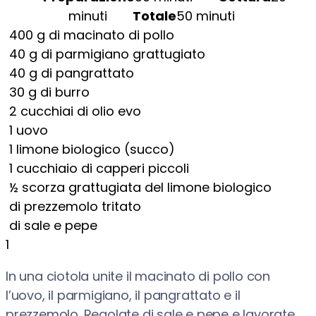
minuti
Totale
50 minuti
400
g
di macinato di pollo
40
g
di parmigiano grattugiato
40
g
di pangrattato
30
g
di burro
2
cucchiai di olio evo
1
uovo
1
limone biologico (succo)
1
cucchiaio di capperi piccoli
½
scorza grattugiata del limone biologico
di prezzemolo tritato
di sale e pepe
1
In una ciotola unite il macinato di pollo con
l’uovo, il parmigiano, il pangrattato e il
prezzemolo. Regolate di sale e pepe e lavorate