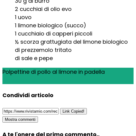
30
g
di burro
2
cucchiai di olio evo
1
uovo
1
limone biologico (succo)
1
cucchiaio di capperi piccoli
½
scorza grattugiata del limone biologico
di prezzemolo tritato
di sale e pepe
Polpettine di pollo al limone in padella
Ingredienti
Istruzioni
Condividi articolo
Link Copied!
Mostra commenti
A te l'onere del primo commento..