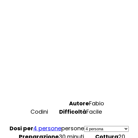
Autore
Fabio
Codini
Difficoltà
Facile
Dosi per
4 persone
persone
Preparazione
30 minuti
Cottura
20