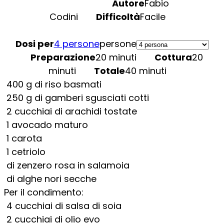
Autore
Fabio
Codini
Difficoltà
Facile
Dosi per
4 persone
persone
Preparazione
20 minuti
Cottura
20
minuti
Totale
40 minuti
400
g
di riso basmati
250
g
di gamberi sgusciati cotti
2
cucchiai di arachidi tostate
1
avocado maturo
1
carota
1
cetriolo
di zenzero rosa in salamoia
di alghe nori secche
Per il condimento:
4
cucchiai di salsa di soia
2
cucchiai di olio evo