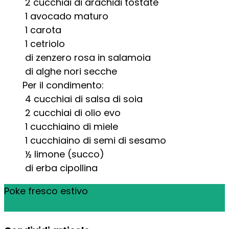
2
cucchiai di arachidi tostate
1
avocado maturo
1
carota
1
cetriolo
di zenzero rosa in salamoia
di alghe nori secche
Per il condimento:
4
cucchiai di salsa di soia
2
cucchiai di olio evo
1
cucchiaino di miele
1
cucchiaino di semi di sesamo
½
limone (succo)
di erba cipollina
Poke fresco estivo
Ingredienti
Istruzioni