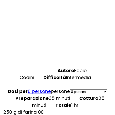
Autore
Fabio
Codini
Difficoltà
Intermedia
Dosi per
8 persone
persone
Preparazione
35 minuti
Cottura
25
minuti
Totale
1 hr
250
g
di farina 00