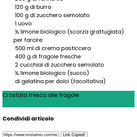
120
g
di burro
100
g
di zucchero semolato
1
uovo
½
limone biologico (scorza grattugiata)
per farcire:
500
ml
di crema pasticcera
400
g
di fragole fresche
2
cucchiai di
zucchero semolato
½
limone biologico (succo)
di gelatina per dolci (facoltativa)
Crostata fresca alle fragole
Ingredienti
Istruzioni
Condividi articolo
Link Copied!