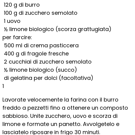
120
g
di burro
100
g
di zucchero semolato
1
uovo
½
limone biologico (scorza grattugiata)
per farcire:
500
ml
di crema pasticcera
400
g
di fragole fresche
2
cucchiai di
zucchero semolato
½
limone biologico (succo)
di gelatina per dolci (facoltativa)
1
Lavorate velocemente la farina con il burro
freddo a pezzetti fino a ottenere un composto
sabbioso. Unite zucchero, uovo e scorza di
limone e formate un panetto. Avvolgetelo e
lasciatelo riposare in frigo 30 minuti.