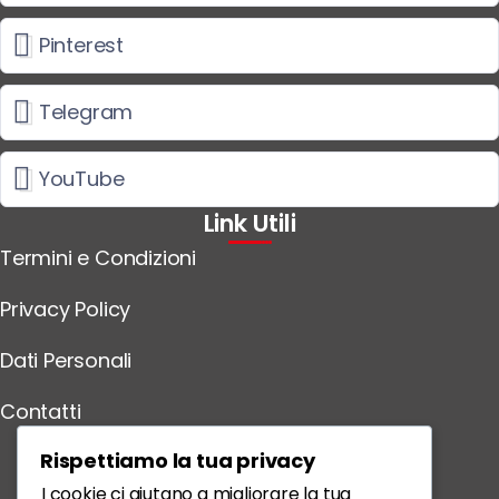
Pinterest
Telegram
YouTube
Link Utili
Termini e Condizioni
Privacy Policy
Dati Personali
Contatti
Scarica l'App
Rispettiamo la tua privacy
I cookie ci aiutano a migliorare la tua