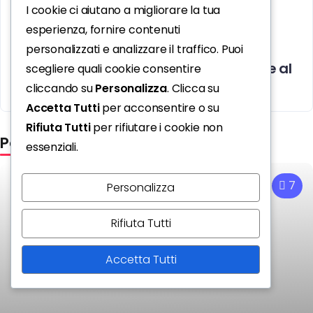
I cookie ci aiutano a migliorare la tua
esperienza, fornire contenuti
personalizzati e analizzare il traffico. Puoi
Lino Banfi: «I nonni devono ritornare al
scegliere quali cookie consentire
centro della famiglia italiana»
cliccando su
Personalizza
. Clicca su
Accetta Tutti
per acconsentire o su
Rifiuta Tutti
per rifiutare i cookie non
Potrebbe interessarti
essenziali.
7
Personalizza
Rifiuta Tutti
Accetta Tutti