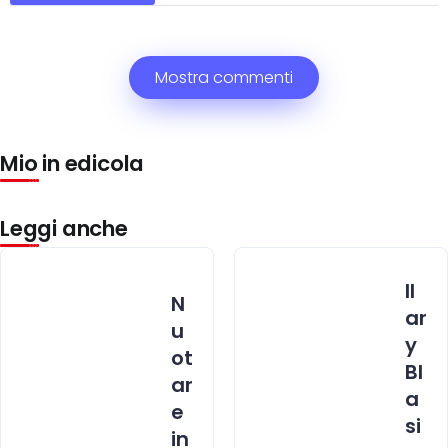
Mostra commenti
Mio in edicola
Leggi anche
Il
N
ar
u
y
ot
Bl
ar
a
e
si
in