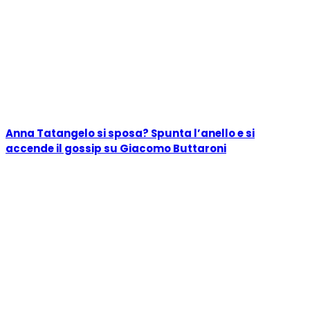
Anna Tatangelo si sposa? Spunta l’anello e si
accende il gossip su Giacomo Buttaroni