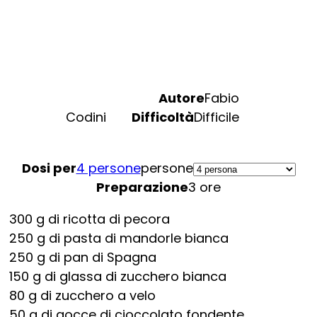
Autore
Fabio
Codini
Difficoltà
Difficile
Dosi per
4 persone
persone
Preparazione
3 ore
300
g
di ricotta di pecora
250
g
di pasta di mandorle bianca
250
g
di pan di Spagna
150
g
di glassa di zucchero bianca
80
g
di zucchero a velo
50
g
di gocce di cioccolato fondente