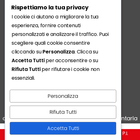
Scarica l'App
Rispettiamo la tua privacy
I cookie ci aiutano a migliorare la tua
esperienza, fornire contenuti
personalizzati e analizzare il traffico. Puoi
scegliere quali cookie consentire
cliccando su
Personalizza
. Clicca su
Accetta Tutti
per acconsentire o su
Rifiuta Tutti
per rifiutare i cookie non
essenziali.
Personalizza
Vivere, condividere, scoprire:
Rifiuta Tutti
ogni storia conta e noi siamo qui per raccontarla
Accetta Tutti
RivistaMio @ Copyright - Edizioni Empire S.r.l. - P.I.