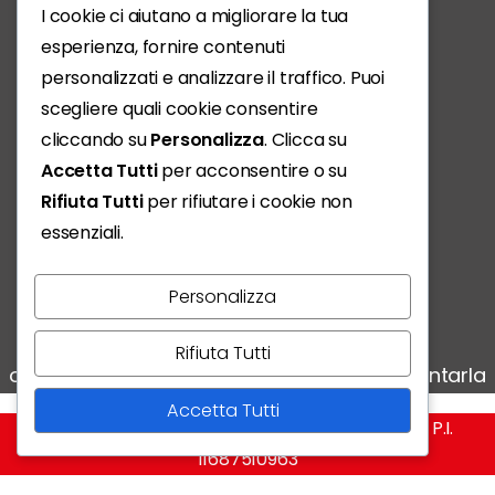
I cookie ci aiutano a migliorare la tua
esperienza, fornire contenuti
personalizzati e analizzare il traffico. Puoi
scegliere quali cookie consentire
cliccando su
Personalizza
. Clicca su
Accetta Tutti
per acconsentire o su
Rifiuta Tutti
per rifiutare i cookie non
essenziali.
Personalizza
Vivere, condividere, scoprire:
Rifiuta Tutti
ogni storia conta e noi siamo qui per raccontarla
Accetta Tutti
RivistaMio @ Copyright - Edizioni Empire S.r.l. - P.I.
11687510963​