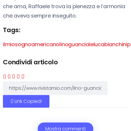
che ama, Raffaele trova la pienezza e l’armonia
che aveva sempre inseguito.
Tags:
ilmiosognoamericano
linoguanciale
lucabianchini
p
Condividi articolo
Link Copied!
Mostra commenti