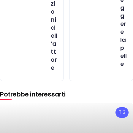
zi
g
o
g
ni
er
d
e
ell
la
’a
p
tt
ell
or
e
e
Potrebbe interessarti
3