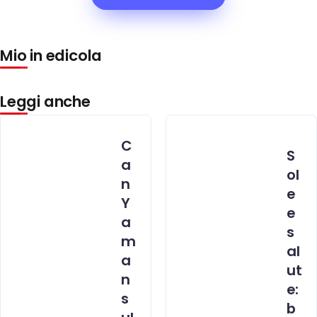
Mio in edicola
Leggi anche
C
S
a
ol
n
e
Y
e
a
s
m
al
a
ut
n
e:
s
b