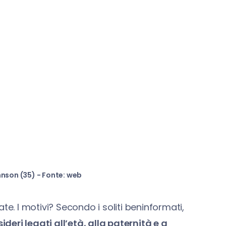
hnson (35) - Fonte: web
te. I motivi? Secondo i soliti beninformati,
sideri legati all’età, alla paternità e a