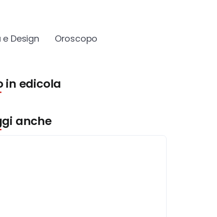
 e Design
Oroscopo
 in edicola
ggi anche