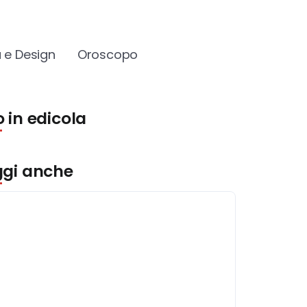
 e Design
Oroscopo
 in edicola
ggi anche