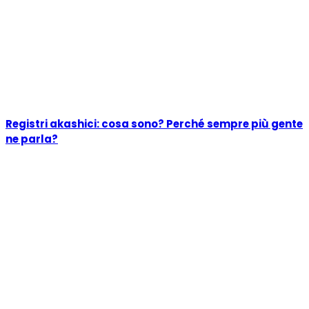
Registri akashici: cosa sono? Perché sempre più gente
ne parla?