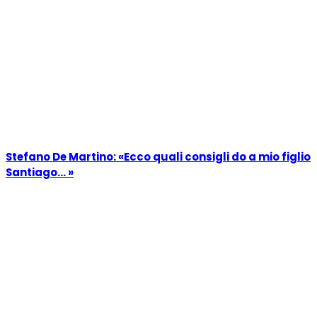
Stefano De Martino: «Ecco quali consigli do a mio figlio
Santiago… »