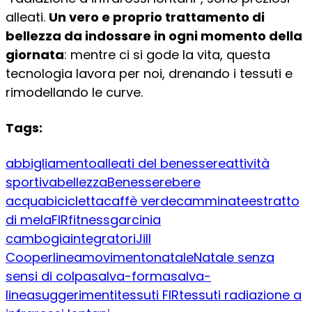
alleati.
Un vero e proprio trattamento di
bellezza da indossare in ogni momento della
giornata
: mentre ci si gode la vita, questa
tecnologia lavora per noi, drenando i tessuti e
rimodellando le curve.
Tags:
abbigliamento
alleati del benessere
attività
sportiva
bellezza
Benessere
bere
acqua
bicicletta
caffè verde
camminate
estratto
di mela
FIR
fitness
garcinia
cambogia
integratori
Jill
Cooper
linea
movimento
natale
Natale senza
sensi di colpa
salva-forma
salva-
linea
suggerimenti
tessuti FIR
tessuti radiazione a