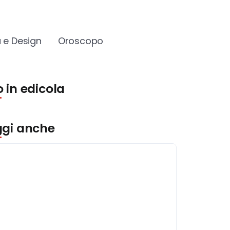
 e Design
Oroscopo
 in edicola
ggi anche