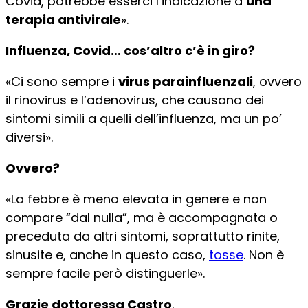
Covid, potrebbe esserci l’indicazione a
una
terapia antivirale
».
Influenza, Covid… cos’altro c’è in giro?
«Ci sono sempre i
virus parainfluenzali
, ovvero
il rinovirus e l’adenovirus, che causano dei
sintomi simili a quelli dell’influenza, ma un po’
diversi».
Ovvero?
«La febbre è meno elevata in genere e non
compare “dal nulla”, ma è accompagnata o
preceduta da altri sintomi, soprattutto rinite,
sinusite e, anche in questo caso,
tosse
. Non è
sempre facile però distinguerle».
Grazie dottoressa Castro
.