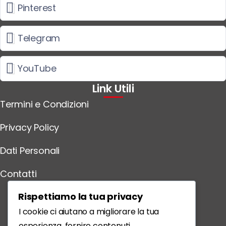
Pinterest
Telegram
YouTube
Link Utili
Termini e Condizioni
Privacy Policy
Dati Personali
Contatti
Scarica l'App
Rispettiamo la tua privacy
I cookie ci aiutano a migliorare la tua
esperienza, fornire contenuti