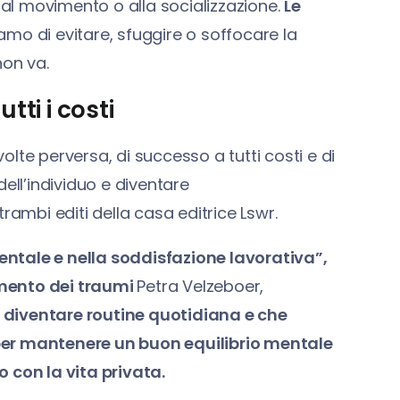
, al movimento o alla socializzazione.
Le
amo di evitare, sfuggire o soffocare la
non va.
tti i costi
lte perversa, di successo a tutti costi e di
ell’individuo e diventare
rambi editi della casa editrice Lswr.
mentale e nella soddisfazione lavorativa”,
amento dei traumi
Petra Velzeboer,
 diventare routine quotidiana e che
per mantenere un buon equilibrio mentale
 con la vita privata.