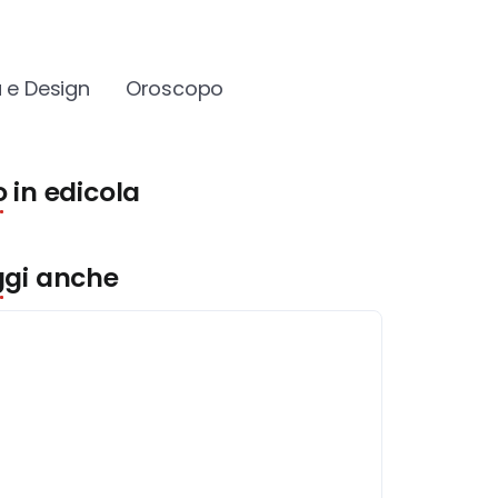
 e Design
Oroscopo
 in edicola
ggi anche