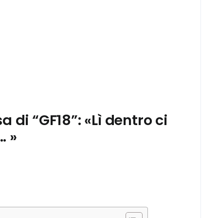
 di “GF18”: «Lì dentro ci
… »