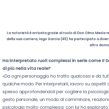
La notorietà è arrivata grazie al ruolo di Don Olmo Mesía ne
della sua carriera, Iago Garcia (45) ha partecipato a dive
altro doma
Ha interpretato ruoli complessi in serie come
Il 
di più nella vita reale?
«Da ogni personaggio ho tratto qualcosa e da tutt
qualche modo. Per interpretarli, lavoro su aspetti de
spesso approfondendoli per cogliere la psicologi
gesto personale, un modo di camminare, reazioni
psicologia molto complessa: con lui ho esplorato l