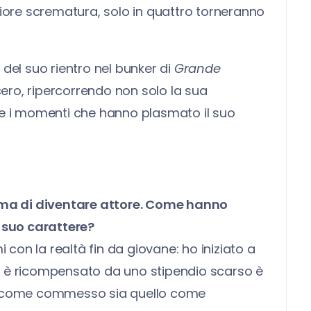
riore scrematura, solo in quattro torneranno
 del suo rientro nel bunker di
Grande
ncero, ripercorrendo non solo la sua
he i momenti che hanno plasmato il suo
ma di diventare attore. Come hanno
l suo carattere?
on la realtà fin da giovane: ho iniziato a
o è ricompensato da uno stipendio scarso è
voro come commesso sia quello come