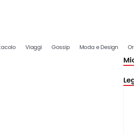
tacolo
Viaggi
Gossip
Moda e Design
O
Mio
Le