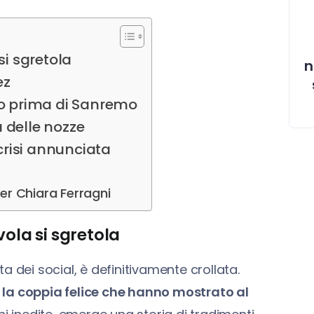
si sgretola
n
ez
idio prima di Sanremo
 delle nozze
 crisi annunciata
per Chiara Ferragni
vola si sgretola
 dei social, è definitivamente crollata.
 la coppia felice che hanno mostrato al