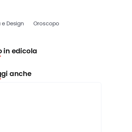
 e Design
Oroscopo
 in edicola
ggi anche