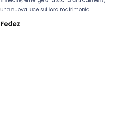
ni inedite, emerge una storia di tradimenti,
 una nuova luce sul loro matrimonio.
 Fedez