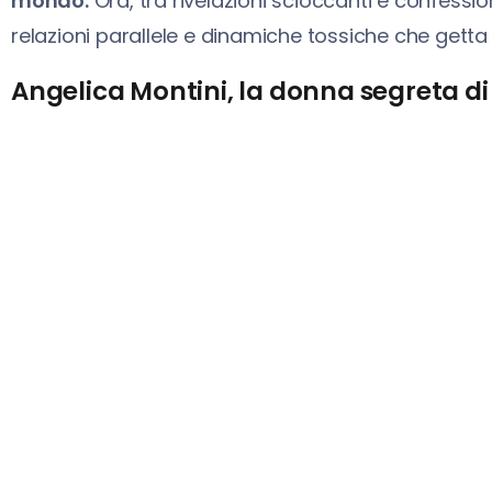
mondo.
Ora, tra rivelazioni scioccanti e confessio
relazioni parallele e dinamiche tossiche che getta
Angelica Montini, la donna segreta di