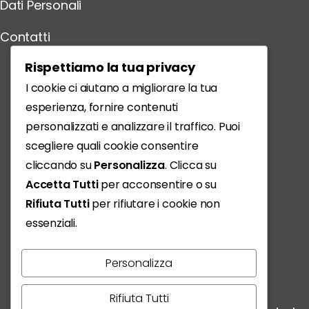
Dati Personali
Contatti
Scarica l'App
Rispettiamo la tua privacy
I cookie ci aiutano a migliorare la tua
esperienza, fornire contenuti
personalizzati e analizzare il traffico. Puoi
scegliere quali cookie consentire
cliccando su
Personalizza
. Clicca su
Accetta Tutti
per acconsentire o su
Rifiuta Tutti
per rifiutare i cookie non
essenziali.
Personalizza
Vivere, condividere, scoprire:
Rifiuta Tutti