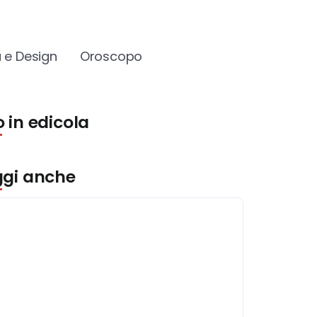
 e Design
Oroscopo
 in edicola
ggi anche