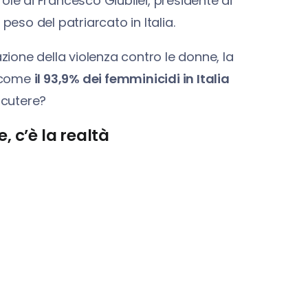
ole di Francesco Giubilei, presidente di
peso del patriarcato in Italia.
azione della violenza contro le donne, la
, come
il 93,9% dei femminicidi in Italia
scutere?
, c’è la realtà