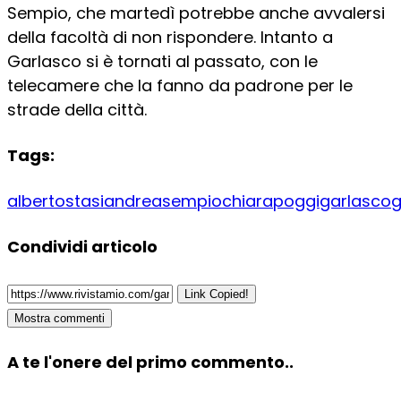
Sempio, che martedì potrebbe anche avvalersi
della facoltà di non rispondere. Intanto a
Garlasco si è tornati al passato, con le
telecamere che la fanno da padrone per le
strade della città.
Tags:
albertostasi
andreasempio
chiarapoggi
garlasco
g
Condividi articolo
Link Copied!
Mostra commenti
A te l'onere del primo commento..