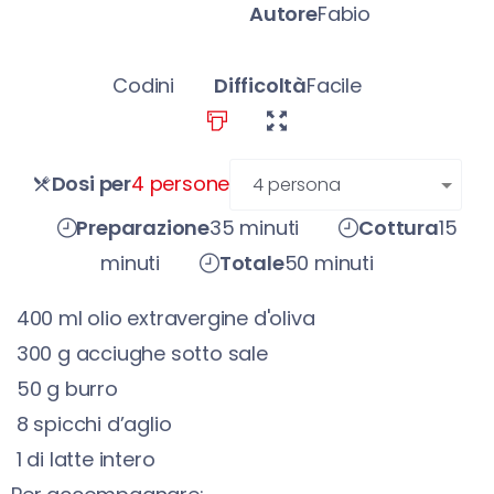
Autore
Fabio
Codini
Difficoltà
Facile
persone
Dosi per
4 persone
Preparazione
35 minuti
Cottura
15
minuti
Totale
50 minuti
400
ml
olio extravergine d'oliva
300
g
acciughe sotto sale
50
g
burro
8
spicchi d’aglio
1
di latte intero