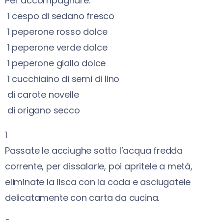
Per accompagnare:
1
cespo di sedano fresco
1
peperone rosso dolce
1
peperone verde dolce
1
peperone giallo dolce
1
cucchiaino di semi di lino
di carote novelle
di origano secco
1
Passate le acciughe sotto l’acqua fredda
corrente, per dissalarle, poi apritele a metà,
eliminate la lisca con la coda e asciugatele
delicatamente con carta da cucina.