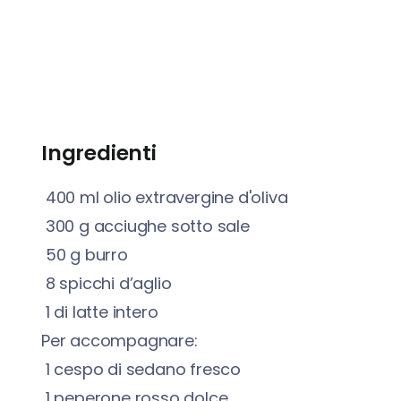
Ingredienti
400
ml
olio extravergine d'oliva
300
g
acciughe sotto sale
50
g
burro
8
spicchi d’aglio
1
di latte intero
Per accompagnare:
1
cespo di sedano fresco
1
peperone rosso dolce