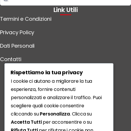
Link Utili
Termini e Condizioni
Privacy Policy
Dati Personali
Contatti
Scarica l'App
Rispettiamo la tua privacy
I cookie ci aiutano a migliorare la tua
esperienza, fornire contenuti
personalizzati e analizzare il traffico. Puoi
scegliere quali cookie consentire
cliccando su
Personalizza
. Clicca su
Accetta Tutti
per acconsentire o su
Rifiuta Tutti
per rifiutare i cookie non