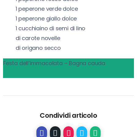
1
peperone verde dolce
1
peperone giallo dolce
1
cucchiaino di semi di lino
di carote novelle
di origano secco
Festa dell’immacolata – Bagna cauda
Ingredienti
Istruzioni
Condividi articolo