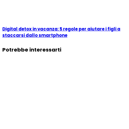
Digital detox in vacanza: 5 regole per aiutare i figli a
staccarsi dallo smartphone
Potrebbe interessarti