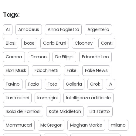
Tags:
AI
Amadeus
Anna Foglietta
Argentero
Blasi
boxe
Carla Bruni
Clooney
Conti
Corona
Damon
De Filippi
Edoardo Leo
Elon Musk
Facchinetti
Fake
Fake News
Favino
Fazio
Foto
Galleria
Grok
IA
Illustrazioni
Immagini
Intelligenza artificiale
Isola dei Famosi
Kate Middleton
Littizzetto
Mammucari
McGregor
Meghan Markle
milano