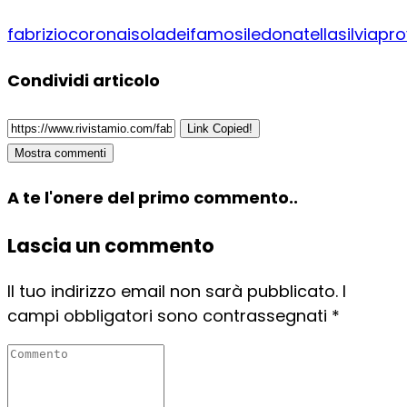
fabriziocorona
isoladeifamosi
ledonatella
silviapr
Condividi articolo
Link Copied!
Mostra commenti
A te l'onere del primo commento..
Lascia un commento
Il tuo indirizzo email non sarà pubblicato.
I
campi obbligatori sono contrassegnati
*