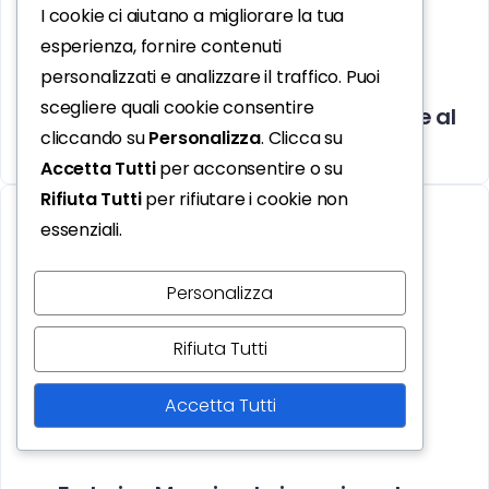
I cookie ci aiutano a migliorare la tua
esperienza, fornire contenuti
personalizzati e analizzare il traffico. Puoi
scegliere quali cookie consentire
Lino Banfi: «I nonni devono ritornare al
cliccando su
Personalizza
. Clicca su
centro della famiglia italiana»
Accetta Tutti
per acconsentire o su
Rifiuta Tutti
per rifiutare i cookie non
essenziali.
Personalizza
Rifiuta Tutti
Accetta Tutti