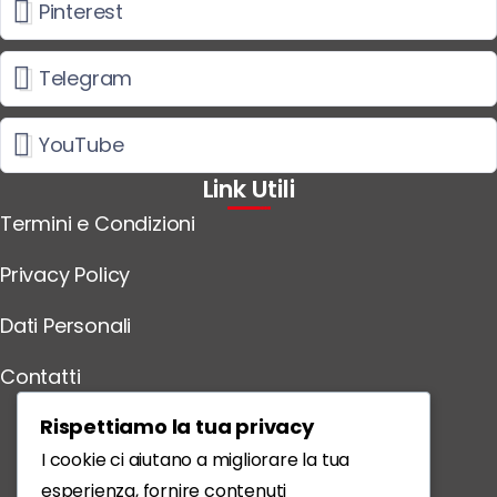
Pinterest
Telegram
YouTube
Link Utili
Termini e Condizioni
Privacy Policy
Dati Personali
Contatti
Scarica l'App
Rispettiamo la tua privacy
I cookie ci aiutano a migliorare la tua
esperienza, fornire contenuti