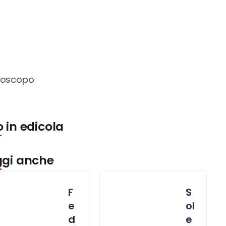
roscopo
 in edicola
ggi anche
F
S
e
ol
d
e