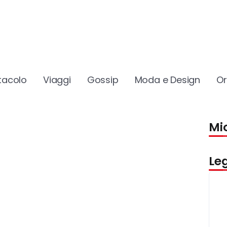
tacolo
Viaggi
Gossip
Moda e Design
O
Mio
Le