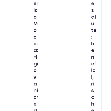
er
e
ic
s
o
al
M
u
o
te
c
:
ci
b
a:
e
«I
n
gi
ef
o
ic
v
i,
a
ri
ni
s
cr
c
e
hi
d
e