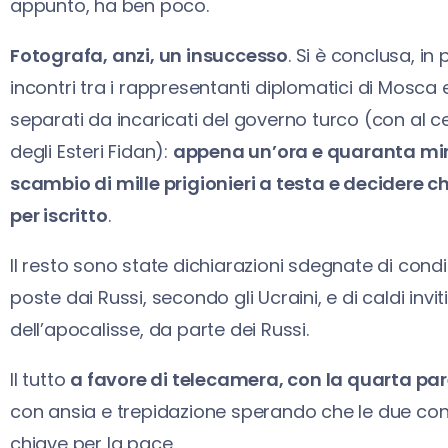
appunto, ha ben poco.
Fotografa, anzi, un insuccesso
. Si è conclusa, in 
incontri tra i rappresentanti diplomatici di Mosca e 
separati da incaricati del governo turco (con al ce
degli Esteri Fidan):
appena un’ora e quaranta minu
scambio di mille prigionieri a testa e decidere 
per iscritto
.
Il resto sono state dichiarazioni sdegnate di condizi
poste dai Russi, secondo gli Ucraini, e di caldi invit
dell’apocalisse, da parte dei Russi.
Il tutto
a favore di telecamera, con la quarta pa
con ansia e trepidazione sperando che le due contr
chiave per la pace.