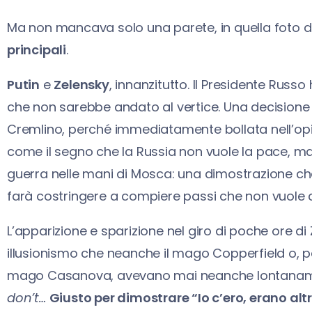
Ma non mancava solo una parete, in quella foto d
principali
.
Putin
e
Zelensky
, innanzitutto. Il Presidente Russo
che non sarebbe andato al vertice. Una decisione
Cremlino, perché immediatamente bollata nell’op
come il segno che la Russia non vuole la pace, ma 
guerra nelle mani di Mosca: una dimostrazione che
farà costringere a compiere passi che non vuole 
L’apparizione e sparizione nel giro di poche ore di 
illusionismo che neanche il mago Copperfield o, per
mago Casanova, avevano mai neanche lontaname
don’t…
Giusto per dimostrare “Io c’ero, erano alt