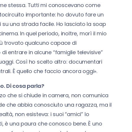
re me stessa. Tutti mi conoscevano come
rtocircuito importante: ho dovuto fare un
 su una strada facile. Ho lasciato la soap
inema. In quel periodo, inoltre, morì il mio
iù trovato qualcuno capace di
i entrare in alcune “famiglie televisive”
uaggi. Così ho scelto altro: documentari
rali. È quello che faccio ancora oggi».
o. Di cosa parla?
zzo che si chiude in camera, non comunica
crede che abbia conosciuto una ragazza, ma il
ealtà, non esisteva: i suoi “amici” lo
ti, è una paura che conosco bene. È uno