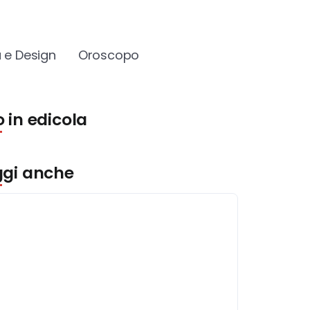
 e Design
Oroscopo
 in edicola
ggi anche