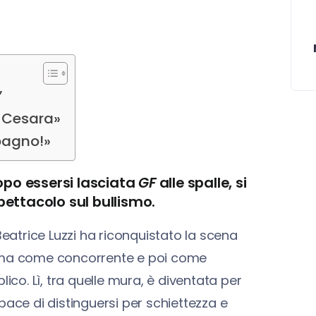
”
e Cesara»
pagno!»
opo essersi lasciata
GF
alle spalle, si
ettacolo sul bullismo.
Beatrice Luzzi ha riconquistato la scena
rima come concorrente e poi come
ico. Lì, tra quelle mura, è diventata per
pace di distinguersi per schiettezza e