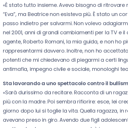
«È stato tutto insieme. Avevo bisogno di ritrova
“Eva”, ma Beatrice non esisteva più. È stato un co
passo indietro per salvarmi. Non volevo adagiarmi
nel 2001, anni di grandi cambiamenti per la TV e il c
agente, Roberto Romani, la mia guida, e non ho p
rappresentarmi davvero. Inoltre, non ho accettato d
potenti che mi chiedevano di piegarmi a certi ling
antimafia, impegno civile e sociale, monologhi teat
Sta lavorando a uno spettacolo contro il bullism
«Sarà durissimo da recitare. Racconta di un raga
più con la madre. Poi sembra rifiorire: esce, lei 
giorno dopo lui si toglie la vita. Quella ragazza, in r
avevano preso in giro. Avendo due figli adolescen