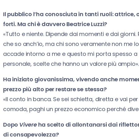
Il pubblico l’ha conosciuta in tanti ruoli: attric
forti. Ma chi è davvero Beatrice Luzzi?
«Tutto e niente. Dipende dai momenti e dai giorni.
che so anch’io, ma chi sono veramente non me lo 
accade intorno a me e questo mi porta spesso a fa
personale, scelte che hanno un valore più ampio».
Ha iniziato giovanissima, vivendo anche momenti 
prezzo più alto per restare se stessa?
«Il conto in banca. Se sei schietta, diretta e vai p
comoda, paghi un prezzo economico perché divent
Dopo
Vivere
ha scelto di allontanarsi dai riflettor
di consapevolezza?