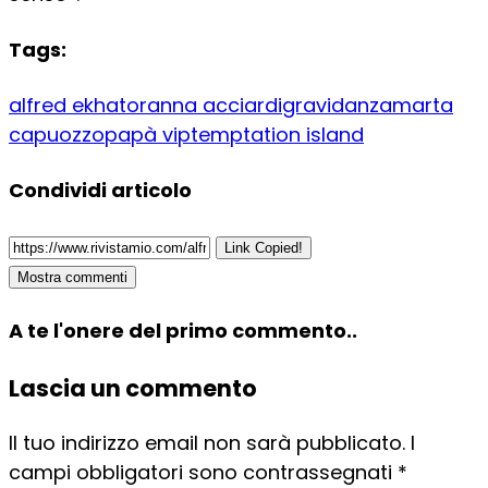
Tags:
alfred ekhator
anna acciardi
gravidanza
marta
capuozzo
papà vip
temptation island
Condividi articolo
Link Copied!
Mostra commenti
A te l'onere del primo commento..
Lascia un commento
Il tuo indirizzo email non sarà pubblicato.
I
campi obbligatori sono contrassegnati
*